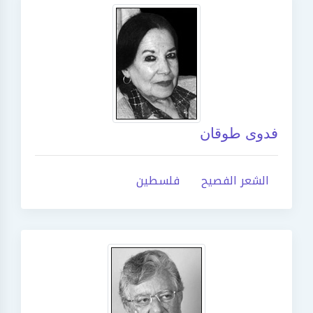
فدوى طوقان
الشعر الفصيح
فلسطين