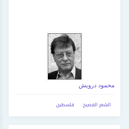
محمود درويش
الشعر الفصيح
فلسطين