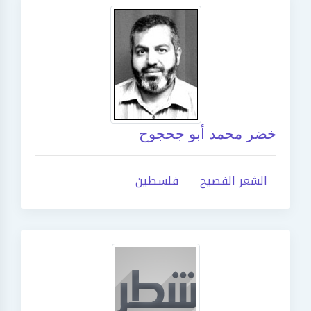
خضر محمد أبو جحجوح
الشعر الفصيح
فلسطين