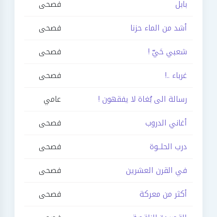
بابل
فصحى
أشد من الماء حزنا
فصحى
شعبي حَيّ !
فصحى
غرباء ..!
فصحى
رسالة الى بُغاة لا يفقهون !
عامي
أغاني الدروب
فصحى
درب الحلــوة
فصحى
في القرن العشرين
فصحى
أكثر من معركة
فصحى