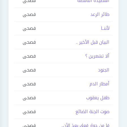
القصيدة الناقصة
فصحى
طائر الرعد
فصحى
لأننــا
فصحى
البيان قبل الأخير ..
فصحى
ألا تشعرين ؟
فصحى
الجنود
فصحى
أمطار الدم
فصحى
طفل يعقوب
فصحى
صوت الجنة الضائع
فصحى
مَا مِن حوارٍ مَعك بعدَ الآن..
فصحى