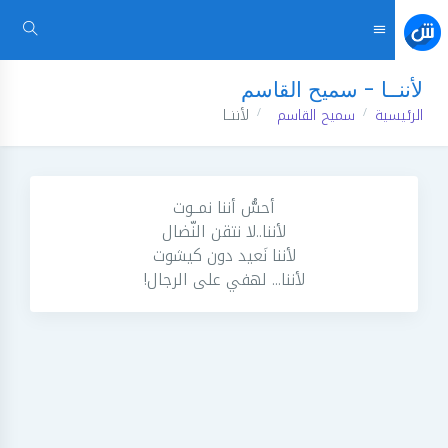
لأننــا - سميح القاسم
الرئيسية
سميح القاسم
لأننــا
أحسُّ أننا نمــوت
لأننا..لا نتقن النّضال
لأننا نَعيد دون كيشوت
لأننا... لهفي على الرجال!