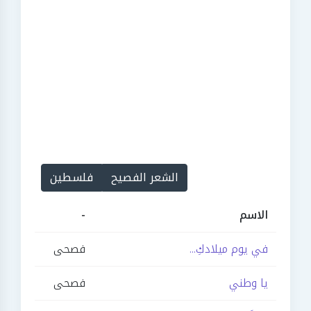
الشعر الفصيح
فلسطين
الاسم
-
في يوم ميلادكِ...
فصحى
يا وطني
فصحى