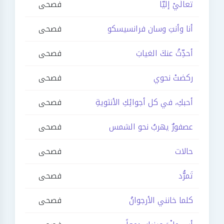
تعالَيْ إليّا
فصحى
أنا وأنتِ وسان فرانسيسكو
فصحى
أحدِّثُ عنكَ الغيابَ
فصحى
ركضتْ نحوي
فصحى
أحبكِ، في كل أجوائِكِ الأنثويةِ
فصحى
عصفورٌ يهربُ نحو الشمس
فصحى
حالات
فصحى
تَمرُّد
فصحى
كلما خانني الأرجوانُ
فصحى