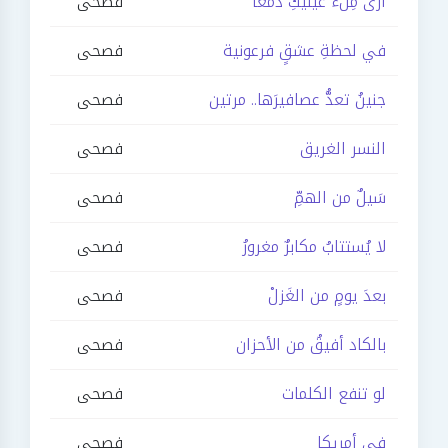
أرى مِلْءَ عينيكِ دمعاً
فصحى
في لحظةِ عشقٍ فرعونية
فصحى
جنينُ تعدُّ عصافيرَها.. مرتين
فصحى
النسر الغريق
فصحى
سَيلٌ من الهمِّ
فصحى
لا يُستتابُ مكابرٌ مغرورُ
فصحى
بعدَ يومٍ من الغَزلْ
فصحى
بالكاد أفيقُ من الأحزان
فصحى
لو تنفع الكلمات
فصحى
في أمريكا
فصحى