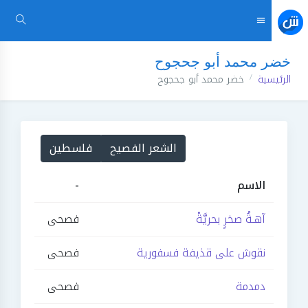
خضر محمد أبو جحجوح
الرئيسية
خضر محمد أبو جحجوح
الشعر الفصيح
فلسطين
الاسم
-
آهـةُ صخرٍ بحريَّةْ
فصحى
نقوش على قذيفة فسفورية
فصحى
دمدمة
فصحى