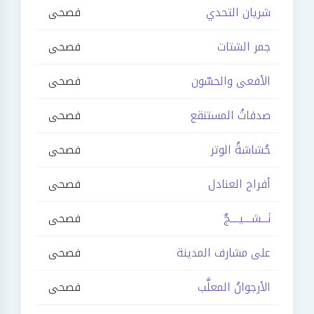
شريان التحدي
فصحى
جمر الشتات
فصحى
الأفعى والحسّون
فصحى
صدفاتُ المستنقع
فصحى
حُشاشةُ الوتر
فصحى
أفراح العنادل
فصحى
نَـــشــــيــــجٌ
فصحى
على مشارف المدينة
فصحى
الأرجوانُ المعلَّب
فصحى