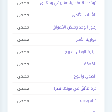
توحّدوا لا تقولوا: عشيرتي وجهازي
فصحى
السُّبات الدَّامي
فصحى
زهور الوجد وفيض الأشواق
فصحى
حوارية الأسر
فصحى
مرثية الوطن الذبيح
فصحى
الكعكة
فصحى
الصدى والبوح
فصحى
غزة تتألقُ في موتها نصرا
فصحى
غناء ودماء
فصحى