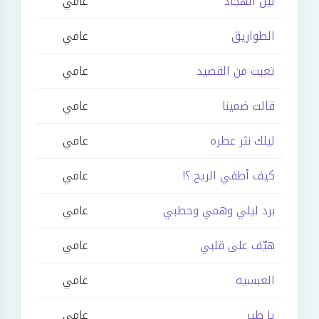
ليل الهجاد
عامي
الطواريق
عامي
تعبت من القصيد
عامي
قالت ضمينا
عامي
ليلك نثر عطره
عامي
كيف أطفي الريح ؟!
عامي
برد ليلي وهمي وحطبي
عامي
هيّف على قلبي
عامي
العبسيه
عامي
يا طير
عامي