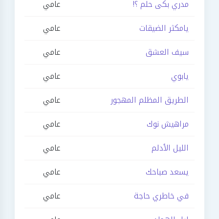
مدري بكى حلم ؟!
عامي
يامكثر الضيقات
عامي
سيف العشق
عامي
يابوي
عامي
الطريق المظلم المهجور
عامي
مراهيش نوك
عامي
الليل الأدلم
عامي
يسعد صباحك
عامي
في خاطري حاجة
عامي