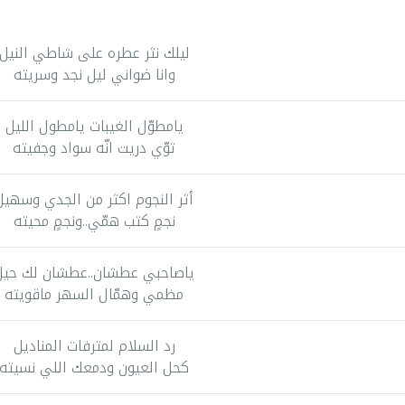
ليلك نثر عطره على شاطي النيل
وانا ضواني ليل نجد وسريته
يامطوّل الغيبات يامطول الليل
توّي دريت انّه سواد وجفيته
أثر النجوم اكثر من الجدي وسهيل
نجمٍ كتب همّي..ونجمٍ محيته
ياصاحبي عطشان..عطشان لك حيل
مظمي وهمّال السهر ماقويته
رد السلام لمترفات المناديل
كحل العيون ودمعك اللي نسيته