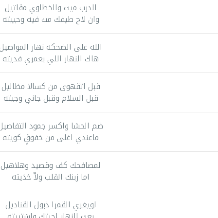
الدرب ميت والخطاوي مقاتيل
وان لاح طيفك مت فيه وحييته
الله على الضحكه نهار المواصيل
هاك النهار اللي بعمري فديته
قبل اتقهوى من كسالا مظاليل
قبل السلام وقبل جاني وجيته
ضم الحشا واكسر جمود التفاصيل
ماعندي اغلى من خفوقٍ كويته
لمصافحك كف وقصيد وهلاهيل
اما زبنك القلب ولاّ خذيته
لويغري القمرا ذبول القناديل
بعت النهار لجيتك واشتريته