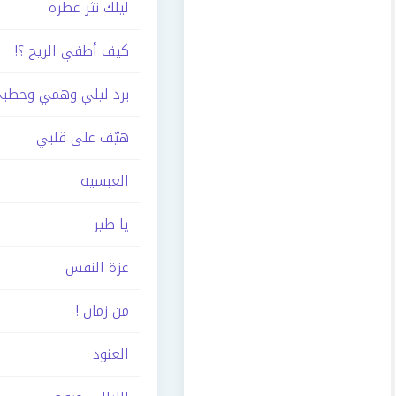
ليلك نثر عطره
كيف أطفي الريح ؟!
برد ليلي وهمي وحطب
هيّف على قلبي
العبسيه
يا طير
عزة النفس
من زمان !
العنود