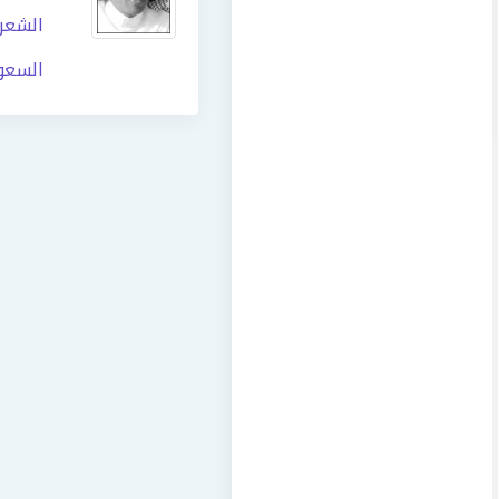
الشعر
السعو