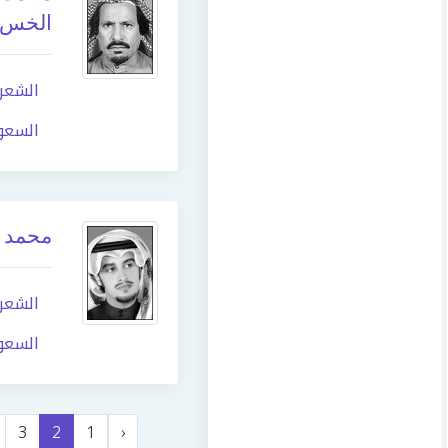
الخس
الشعر
السعو
محمد 
الشعر
السعو
3
2
1
‹