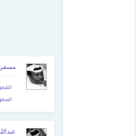
مسفر 
الشعر
السعو
عبدالل