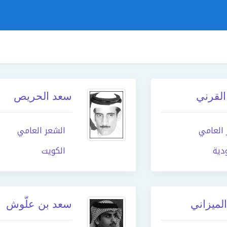
لقرني
سعد الحريص
 العامي
الشعر العامي
دية
الكويت
لميزاني
سعد بن علّوش