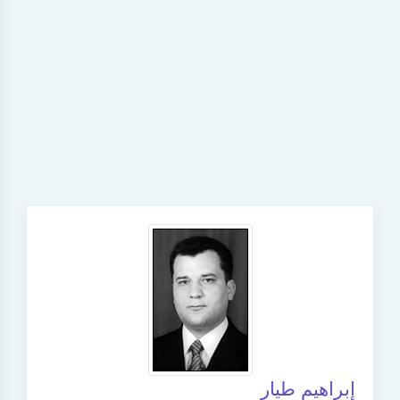
إبراهيم طيار