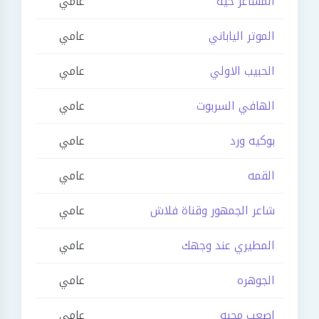
المشاعر حيه
عامي
الموتر الياباني
عامي
الحبيب الاولي
عامي
الهافي السربوت
عامي
بوكيه ورد
عامي
القمه
عامي
شاعر الجمهور وقناة فلاش
عامي
المطيري عند وجهك
عامي
الجوهره
عامي
اصعب محبه
عامي