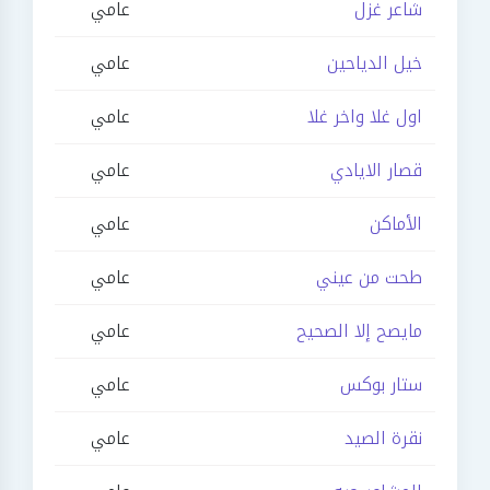
شاعر غزل
عامي
خيل الدياحين
عامي
اول غلا واخر غلا
عامي
قصار الايادي
عامي
الأماكن
عامي
طحت من عيني
عامي
مايصح إلا الصحيح
عامي
ستار بوكس
عامي
نقرة الصيد
عامي