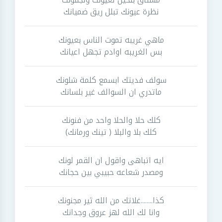
نظرة عيونك تبلل ريق ضميانك
ماهي غريبه تموت الناس بعيونك
بس الغريبه اوادم تجهل اعيانك
سولف فديتك ابسمع كلمة شلونك
ماتدري ان السوالف غير بلسانك
كلك حلا والحلا واحد من فنونك
كلك بلا والبلا ( تينك ورمانك)
ايه اتباهى واقول ان القمر لونك
ومصدر شعاعه حبيبي بين حجانك
كذا........غلاتك من الله ثير مجنونك
وانا لك الله لهز عروق وجدانك