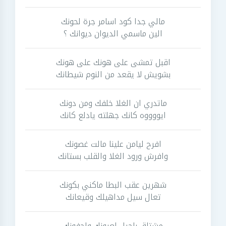
مالي جدا كود اسامر جرة لحونك
الين ماسمي الديوان ديوانك ؟
اقبل تمشى على هونك على هونك
بشويش لا يقعد من النوم شيطانك
ماتدري ان الغلا خلفك ومن دونك
ايووووه كانك جهلته يادلع كانك
افرح ليامن علينا مالت غصونك
وافرش ورود الغلا والقلب بستانك
شهرين عقب البطا ماكني بكونك
تعال سيل مداهيلك وقيعانك
مشتاق بلحيل لعيونك ولجفونك