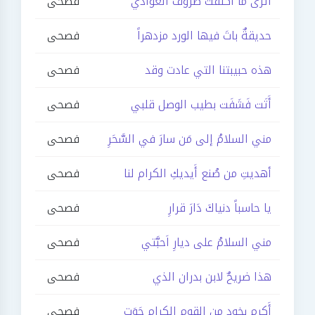
أترَى ما اكتَفَت صروفُ العَوَادي
فصحى
حديقةٌ باتَ فيها الورد مزدهراً
فصحى
هذه حبيبتنا التي عادت وقد
فصحى
أَتَت فَشَفَت بطيب الوصل قلبي
فصحى
مني السلامُ إلى مَن سارَ في السَّحَرِ
فصحى
أهديتِ من صُنع أَيديكِ الكرام لنا
فصحى
يا حاسباً دنياكَ دَارَ قرارِ
فصحى
مني السلامُ على ديارِ اَحبَّتي
فصحى
هذا ضريحٌ لابن بدران الذي
فصحى
أَكرم بخودٍ من القوم الكرام حَوَت
فصحى