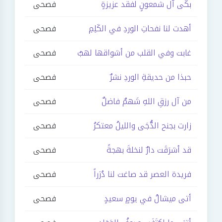
بكَى آل شمعونٍ لفقد عزيزةٍ
فصحى
أهدت لنا نفحاتِ الوردِ في الكَلِمِ
فصحى
غابت وفي القلب من أشواقها لهبٌ
فصحى
حبذا من حديقةِ الوردِ نشرٌ
فصحى
من آل رزقِ اللهِ شَهمٌ فاضلٌ
فصحى
زارت بجنح الدُّجَى والليلُ معتكرُ
فصحى
قد أشرَقَت دارٌ لنخلةَ بهجةً
فصحى
فريدة العصر قد صاغت لنا دُرَراً
فصحى
أتى ميشالُ في يومٍ سعيدٍ
فصحى