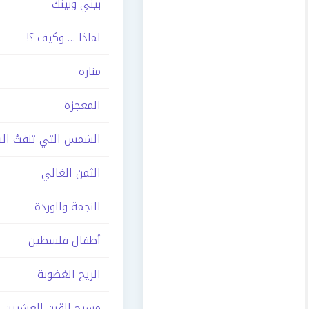
بيني وبينك
لماذا … وكيف ؟!
مناره
المعجزة
الشمس التي تنفثُ السّ
الثمن الغالي
النجمة والوردة
أطفال فلسطين
الريح الغضوبة
مسيح القرن العشرين