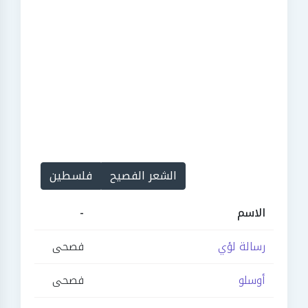
الشعر الفصيح
فلسطين
الاسم
-
رسالة لؤي
فصحى
أوسلو
فصحى