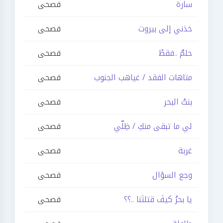
سارة
فصحى
خذني إلى بيروت
فصحى
حلمٌ ..فقطْ
فصحى
متاهات الفقد / غياهب الجنوب
فصحى
بنتُ البحر
فصحى
لي ما تبقى منكِ / ظِلّي
فصحى
غربة
فصحى
وجع السؤال
فصحى
يا بحرُ كيفَ قتلتَنا ..؟؟
فصحى