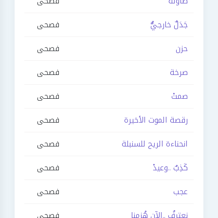
طاولة
فصحى
جَدَلٌ خارجيٌّ
فصحى
حزن
فصحى
صرخة
فصحى
صمتْ
فصحى
رقصة الموت الأخيرة
فصحى
انحناءة الريح للسنبلة
فصحى
كَذِبٌ ..وعيدْ
فصحى
عجب
فصحى
نعترفُ ..الآن هُزمنا
فصحى