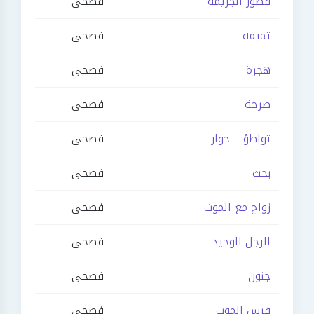
قصور الجريمة
فصحى
تميمة
فصحى
هجرة
فصحى
صرخة
فصحى
تواطؤ – حوار
فصحى
بحث
فصحى
زواج مع الموت
فصحى
الرجل الوحيد
فصحى
جنون
فصحى
فرس الموت
فصحى