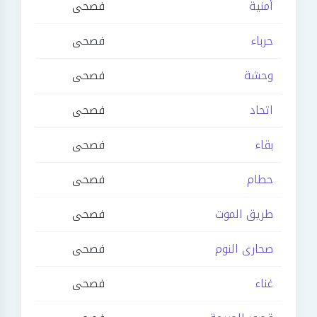
أمنية
فصحى
حرباء
فصحى
وحشة
فصحى
اتحاد
فصحى
بقاء
فصحى
حطام
فصحى
طريق الموت
فصحى
صحارى النوم
فصحى
غناء
فصحى