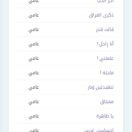
آخر الحب
عامي
ذكرى الفراق
عامي
قالت قدر
عامي
أنا راحل !
عامي
علمتني !
عامي
ماجته !
عامي
تنهيدتين ونار
عامي
مشتاق
عامي
يا طاهرة
عامي
احساسي غريب
عامي