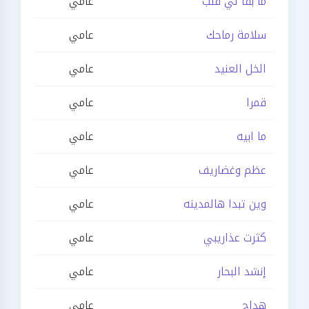
ما بقا لي قلب
عامي
سلامة رماحك
عامي
الخل العنيد
عامي
قمرا
عامي
ما ابيه
عامي
عظم وغضاريف
عامي
وين تبدا هالمدينه
عامي
كثرت عذاريبي
عامي
إنشد البحار
عامي
هداج
عامي