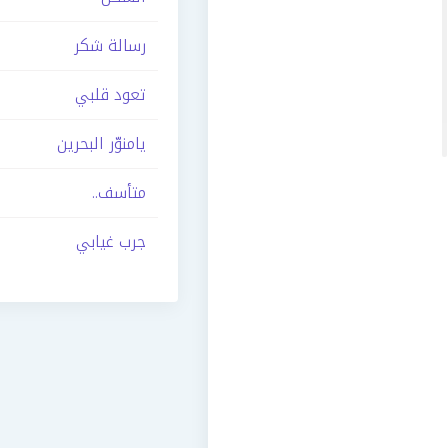
رسالة شكر
تعود قلبي
يامنوّر البحرين
متأسف..
جرب غيابي