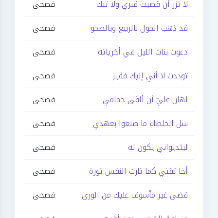
لا تزر أن قضيت قبري ولا تبك
فصحى
قد ذهب الحول بالربيع وبالصحو
فصحى
دعوت بنات الليل في أخرياته
فصحى
توددت لا أني إليك فقير
فصحى
لهان عليّ أن ألقى حمامي
فصحى
سل الخلصاء ما صنعوا بعهدي
فصحى
ليتديواني يكون له
فصحى
أخا ثقتي كما ثارت النفس ثورة
فصحى
قضى غير مأسوف عليك من الورى
فصحى