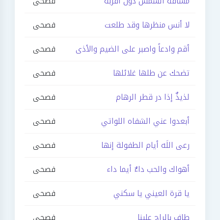
مسافة الشمس دون أقربه
فصحى
لا أنس منظرها وقد طلعت
فصحى
أقم وادعاً واصبر على الضيم والأذى
فصحى
تضحك عن طلها غلائلها
فصحى
لذيذٌ إذا در قطر الرهام
فصحى
أبعدوا عني الشفاه اللواتي
فصحى
رعى اللَه أيام الطفولة إنها
فصحى
أهواك والحب داءٌ أيما داء
فصحى
يا قرة العيني يا سكني
فصحى
طاف بالراح علينا
فصحى