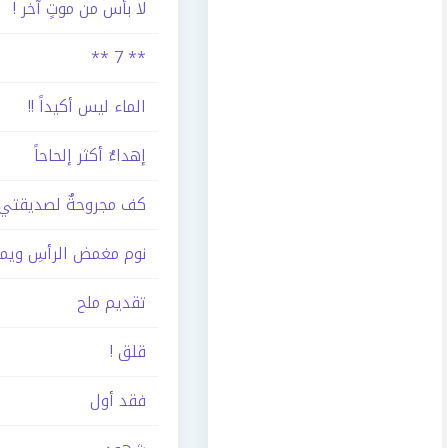
لا بأس من موتٍ آخر !
** 7 **
الماء ليس أكيداً !!
إهداءٌ أكثر إلحاحاً
كف مجروحةٌ لصديقتي 
نوم مغمض الرأسِ ويم
تقديم ملح
قلق !
فقد أول