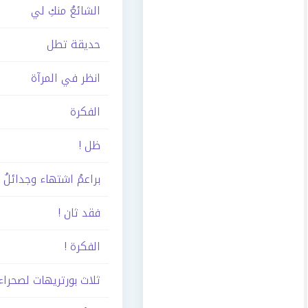
الشائعُ منكِ لي
حديقة تطل
انظر في المرآة
الفكرة
ظل !
براعمُ اشتهاء وجدائلُ
فقد ثان !
الفكرة !
ثلاث بورتريهات لصحراء