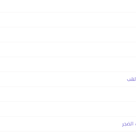
 لهب
 الضجر