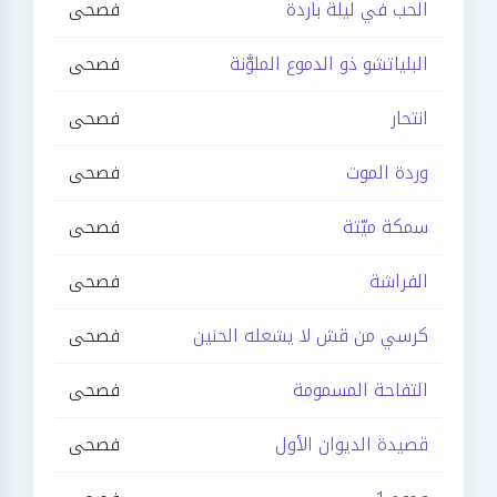
الحب في ليلة باردة
فصحى
البلياتشو ذو الدموع الملوَّنة
فصحى
انتحار
فصحى
وردة الموت
فصحى
سمكة ميّتة
فصحى
الفراشة
فصحى
كرسي من قش لا يشعله الحنين
فصحى
التفاحة المسمومة
فصحى
قصيدة الديوان الأول
فصحى