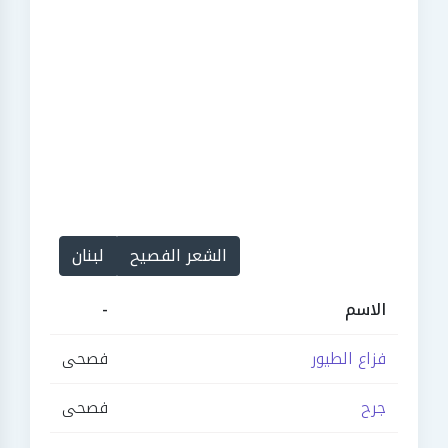
الشعر الفصيح
لبنان
الاسم
-
فزاع الطيور
فصحى
جرح
فصحى