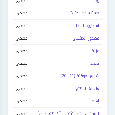
وجوه 1
فصحى
Cafe de La Paix
فصحى
أسطورة المطر
فصحى
عصفور المقهى
فصحى
عزلة
فصحى
دمعة
فصحى
شمس مؤقتة (11 -20)
فصحى
مأساة المهرّج
فصحى
إسم
فصحى
البشرُ الذينَ حدَّثَتْهُ عن آلامِهِمْ طويلاً
فصحى