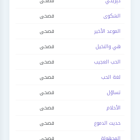
خبِّرينـي
فصحى
الشكوى
فصحى
الموعد الأخير
فصحى
هي والنخيل
فصحى
الحب العجيب
فصحى
لغة الحب
فصحى
تساؤل
فصحى
الأحلام
فصحى
حديث الدموع
فصحى
المجهولة
فصحى