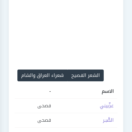
الشعر الفصيح
شعراء العراق والشام
الاسم
-
عذِّبيني
فصحى
الصَّبـر
فصحى