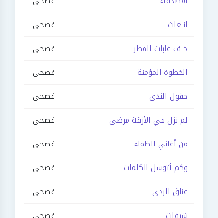
الأصدقاء
فصحى
انبعاث
فصحى
خلف غابات المطر
فصحى
الخطوة المؤمنة
فصحى
حقول الندى
فصحى
لم نزل في الأزقة مرضى
فصحى
من أغاني الظماء
فصحى
وكم أتوسل الكلمات
فصحى
عناق الردى
فصحى
شرفات
فصحى