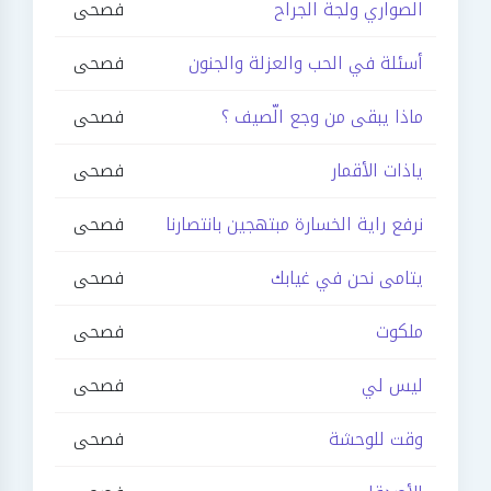
الصواري ولجة الجراح
فصحى
أسئلة في الحب والعزلة والجنون
فصحى
ماذا يبقى من وجع الّصيف ؟
فصحى
ياذات الأقمار
فصحى
نرفع راية الخسارة مبتهجين بانتصارنا
فصحى
يتامى نحن في غيابك
فصحى
ملكوت
فصحى
ليس لي
فصحى
وقت للوحشة
فصحى