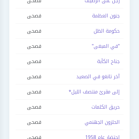
رجل على الرصيف
فصحى
جنون العظمة
فصحى
حكومة الظل
فصحى
"في المبغى"
فصحى
جناح الكآبة
فصحى
آخر تانغو في الصعيد
فصحى
إلى مقرئ منتصف الليل*
فصحى
حريق الكلمات
فصحى
الحلزون الجهنمي
فصحى
احتضار عام 1958
فصحى