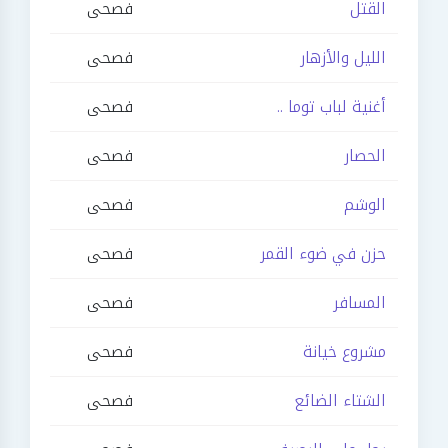
القتل
فصحى
الليل والأزهار
فصحى
أغنية لباب توما ..
فصحى
الحصار
فصحى
الوشم
فصحى
حزن في ضوء القمر
فصحى
المسافر
فصحى
مشروع خيانة
فصحى
الشتاء الضائع
فصحى