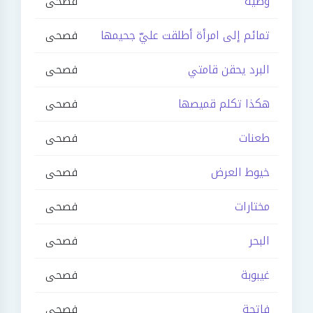
وصية
فصحى
تمائم إلى امرأة أطلقت عليّ جحيمها
فصحى
البرد يحقن قامتي
فصحى
هكذا تكلم قميصها
فصحى
طعنات
فصحى
خيوط العرض
فصحى
مختارات
فصحى
البحر
فصحى
غيبوبة
فصحى
فاتحة
فصحى