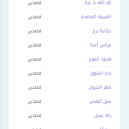
لك الله يا غزة
فصحى
العربية الصامدة
فصحى
حكاية برج
فصحى
نبراس أمتنا
فصحى
هدوء الموج
فصحى
بحار الشوق
فصحى
قهر البترول
فصحى
شق النفس
فصحى
زلة عسل
فصحى