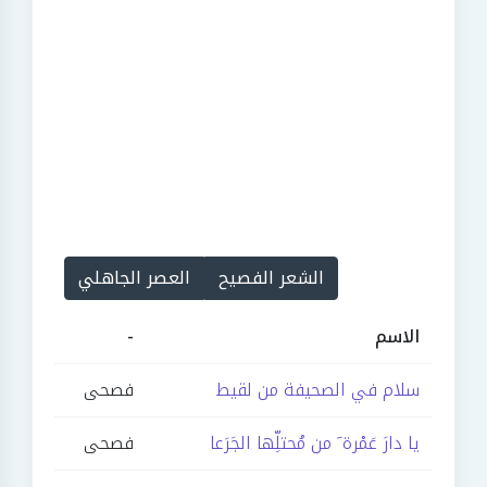
الشعر الفصيح
العصر الجاهلي
الاسم
-
سلام في الصحيفة من لقيط
فصحى
يا دارَ عَمْرة َ من مُحتلِّها الجَرَعا
فصحى