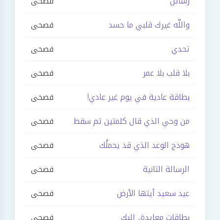
رسائل
فصحى
واللّه غيرك قلبي ما حسد
فصحى
تحدي
فصحى
بلا قلب بلا عمر
فصحى
بطاقة عادية في يوم غير عادي!
فصحى
من وحي الذي قال كلمتين ثم سقط
فصحى
هودج الوعد الذي قد يحملُك
فصحى
الرسالة الثانية
فصحى
عيد سعيد أيتها الأرض
فصحى
بطاقات معايدة.. إليك
فصحى