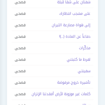
شفتان على شَفَا قُبلة
فصحى
على مشجب انتظارك
فصحى
إلى هواة مصارعة الثيران
فصحى
دفاعاً عن العادة (...)!
فصحى
مذكّرات
فصحى
لفرط ما كتبتني
فصحى
سفينتي
فصحى
تأشيرة خروج..مرفوضة
فصحى
كلمات غير موزونة لأرض أفقدتنا الإتزان
فصحى