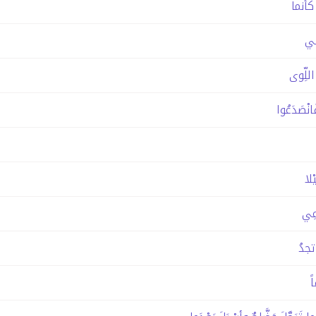
كأنما
بي
اللِّوى
َانْصَدَعُوا
لا
عِي
جدُ
ً