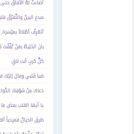
أضاءتْ لهُ الآفاقُ حتى 
صدعَ البينُ والتَّفرّقُ قل
أتعْرِفُ أطْلالاً بميْسَرَة ِ 
بانَ الخَلِيطُ بمَنْ عُلِّقْتَ ف
كلُّ كربٍ أنتَ لاقٍ
صَبا قَلبي ومالَ إليْكَ مَيْ
دَعاكَ مِنْ شَوْقِكَ الدَّوا
يا أيها القلب بعضَ ما ت
طرقَ الخيالُ فمرحباً ألفا