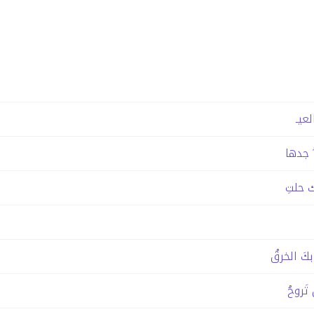
لعيـ
ُ جدها
 حلتِ
كَ الخرقُ
 تَروحُ