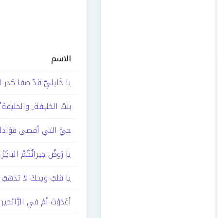
الاسم
يا خَليليّ قدْ صفا كدر ا
بنتُ الخليفة ِ والخليفة 
حيَّ التي أفصى فؤادك
يا رَوضُ جيرانُكُمُ الباكِرُ
يا قلبُ ويحكَ لا تذهبُ ب
أغَدَوْتَ أمْ في الرَّائحين