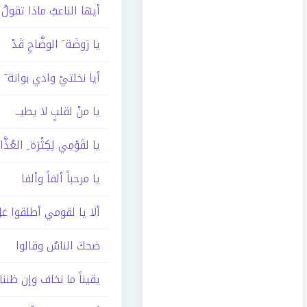
أيها الناعبُ ماذا تقولُ
يا رَوضَة َ الوضَّاحِ قَدْ
أيا نخلتيْ وادي بوانة َ 
يا منْ لقلبٍ لا يطيــ
يا لقَوْمِي لِكِثْرَة ِ العُذَّا
يا مرحباً ألفاً وألفا
ألا يا لقومي أطلقوا غلّ
ضحكَ الناسُ وقالوا
يقيناً ما نخاف وإن ظننا