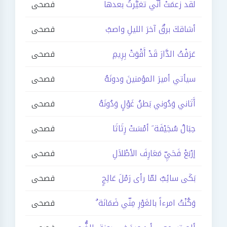
لقد زعمَتْ أنّي تغيَّرتُ بعدها
فصحى
أشاقكَ برقٌ آخرَ الليلِ واصبُ
فصحى
عَرَفْتُ الدَّارَ قَدْ أَقْوَتْ بِرِيمِ
فصحى
سيأتي أميرَ المؤمنينَ ودونَهُ
فصحى
أَتَاني وَدُوني بَطنُ غَوْلٍ وَدُونَهُ
فصحى
حِبَالُ سُجَيْفَة َ أمْسَتْ رِثَاثَا
فصحى
إرْبَعْ فَحَيِّ مَعَارِفَ الأطْلاَلِ
فصحى
بَكَى سائِبٌ لمّا رأى رَمْلَ عَالِجٍ
فصحى
وَكُنْتُ امرءاً بالغَوْرِ مِنّي ضَمَانَة ٌ
فصحى