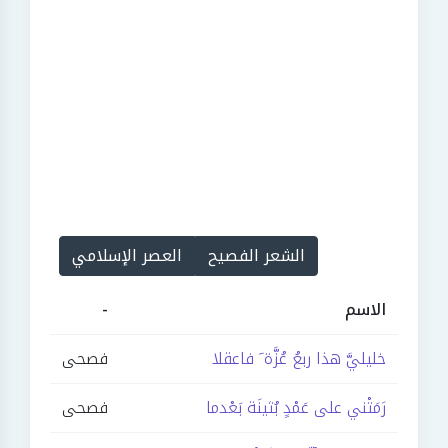
الشعر الفصيح
العصر الإسلامي
الاسم
-
خليليَّ هذا ربعُ عُزَّة َ فاعقلا
فصحى
رَمَتْني على عَمْدٍ بُثينَة بَعْدما
فصحى