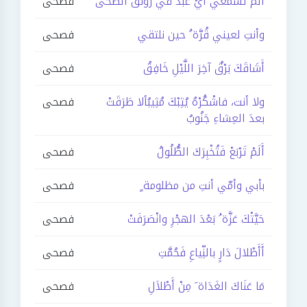
ألم تسمعي أيْ عبدَ في رونق الضُّحى
فصحى
وأنتِ لعيني قُرَّة ٌ حين نلتقي
فصحى
أَشَاقَكَ بَرْقٌ آخِرَ اللَّيْلِ خَافِقُ
فصحى
ولا أنت، فاشْكُرْهُ يُثِبْكَ مُثِيبُألا طَرَقَتْ
فصحى
بعدَ العِشاءِ جَنُوبُ
أَلَمْ تَرْبَعْ فَتُخْبِرَكَ الطُّلُولُ
فصحى
بأبي وأمّي أنتِ من مظلومة ٍ
فصحى
حَيَّتْكَ عَزَّة ُ بَعْدَ الهجْرِ وانْصَرَفَتْ
فصحى
أَأَطْلالَ دَارٍ بالنِّياعِ فَحُمَّتِ
فصحى
مَا عَنَاكَ الغَدَاة َ مِنْ أَطْلاَلِ
فصحى