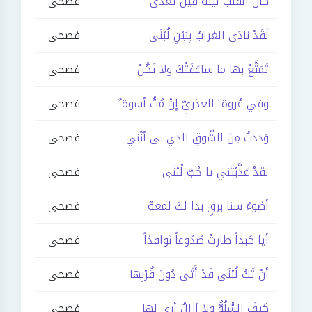
كأنَّ القلبَ ليلة قيلَ يُغْدَى
فصحى
لَقَدْ نادَى الغرابُ بِبَيْنِ لُبْنَى
فصحى
تَمَتَّعْ بها ما ساعَفَتْكَ ولا تَكُنْ
فصحى
وفي عُروة َ العذريِّ إِنْ مُتُّ أسوة ٌ
فصحى
وَددتُ مِنَ الشَّوقِ الذي بي أنَّنِي
فصحى
لقدْ عَذَّبْتَني يا حُبَّ لُبْنَى
فصحى
أضوءُ سنا برقٍ بدا لكَ لمعهُ
فصحى
أيا كبداً طارتْ صُدُوعاً نَوافذاً
فصحى
أنْ تَكُ لُبْنَى قَدْ أَتَى دُونَ قُرْبِها
فصحى
كيفَ السُّلُوُّ ولا أزالُ أرى لها
فصحى