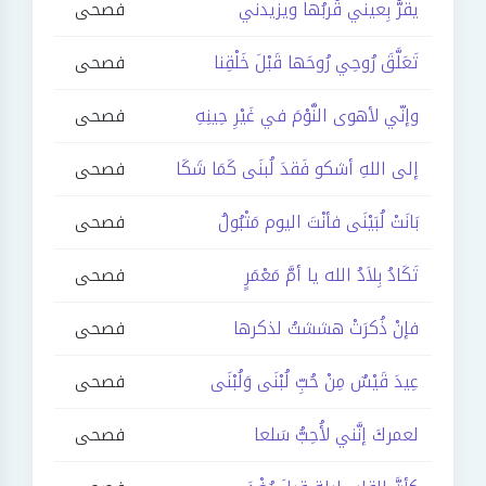
يقرُّ بِعيني قُربُها ويزيدني
فصحى
تَعَلَّقَ رُوحِي رُوحَها قَبْلَ خَلْقِنا
فصحى
وإنّي لأهوى النَّوْمَ في غَيْرِ حِينِهِ
فصحى
إلى اللهِ أشكو فَقدَ لُبنَى كَمَا شَكَا
فصحى
بَانَتْ لُبَيْنَى فأنْتَ اليوم مَتْبُولُ
فصحى
تَكَادُ بِلاَدُ الله يا أمَّ مَعْمَرٍ
فصحى
فإنْ ذُكرَتْ هششتُ لذكرها
فصحى
عِيدَ قَيْسٌ مِنْ حُبِّ لُبْنَى وَلُبْنَى
فصحى
لعمركَ إنَّني لأُحِبُّ سَلعا
فصحى