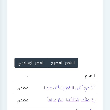
الشعر الفصيح
العصر الإسلامي
الاسم
-
ألاَ حَيِّ لُبْنَى اليَوْمَ إنْ كُنْتَ غادِيا
فصحى
إذا عِبْتُها شَبَّهْتُها البَدْرَ طالِعاً
فصحى