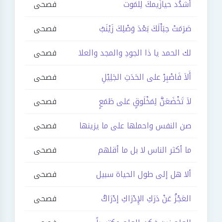
أَشدُد حيازَيمكَ لِلمَوت
فصحى
صَرَمَتْ حِبَاْلَكَ بَعْدَ وَصْلِكَ زَيْنَبُ
فصحى
لك الحمد يا ذا الجودِ والمجد والعلا
فصحى
أَلاَ فَاصْبِرْ على الحَدَثِ الجَلِيْلِ
فصحى
لاَ تَخْضَعَنَّ لِمَخْلَوقٍ عَلى طَمَعٍ
فصحى
صن النفس واحملها على ما يزينها
فصحى
ما أكثر الناس لا بل ما أقلهم
فصحى
ألا هل إلى طول الحياة سبيل
فصحى
العَجْزُ عَنْ دَرَكِ الإِدْرَاكِ إدْرَاكُ
فصحى