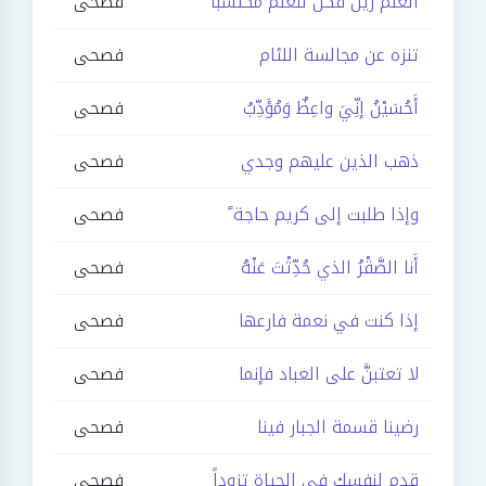
العلم زين فكن للعلم مكتسباً
فصحى
تنزه عن مجالسة اللئام
فصحى
أَحُسَيْنُ إنِّيَ واعِظٌ وَمُؤَدِّبُ
فصحى
ذهب الذين عليهم وجدي
فصحى
وإذا طلبت إلى كريم حاجة ً
فصحى
أَنا الصَّقْرُ الذي حُدِّثْتَ عَنْهُ
فصحى
إذا كنت في نعمة فارعها
فصحى
لا تعتبنَّ على العباد فإنما
فصحى
رضينا قسمة الجبار فينا
فصحى
قدم لنفسك في الحياة تزوداً
فصحى