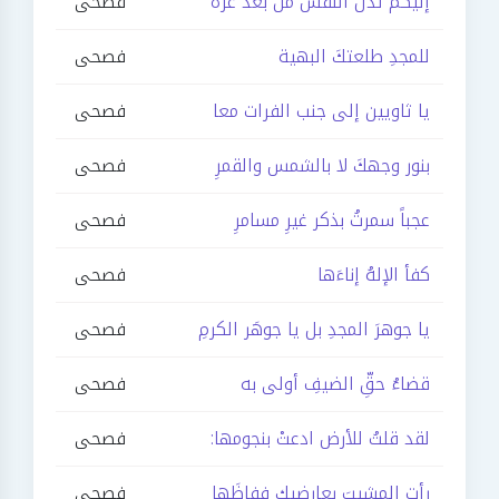
إليكم تذل النفس من بعد عزة
فصحى
للمجدِ طلعتكَ البهية
فصحى
يا ثاويين إلى جنب الفرات معا
فصحى
بنور وجهكَ لا بالشمس والقمرِ
فصحى
عجباً سمرتُ بذكر غيرِ مسامرِ
فصحى
كفأ الإلهُ إناءَها
فصحى
يا جوهرَ المجدِ بل يا جوهَر الكرمِ
فصحى
قضاءُ حقِّ الضيفِ أولى به
فصحى
لقد قلتُ للأرض ادعتْ بنجومها:
فصحى
رأت المشيبَ بعارضيك ففاظَها
فصحى