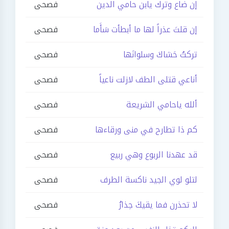
إن ضاع وترك يابن حامي الدين
فصحى
إن قلتَ عذراً لها ما أبطأت سَأَما
فصحى
تركتُ حَشاكَ وسلوانَها
فصحى
أناعي قتلى الطف لازلت ناعياً
فصحى
ألله ياحامي الشريعة
فصحى
كم ذا تطارح في منى ورقاءها
فصحى
قد عهدنا الربوع وهي ربيع
فصحى
لتلو لوي الجيد ناكسة الطرف
فصحى
لا تحذرن فما يقيكَ حِذارُ
فصحى