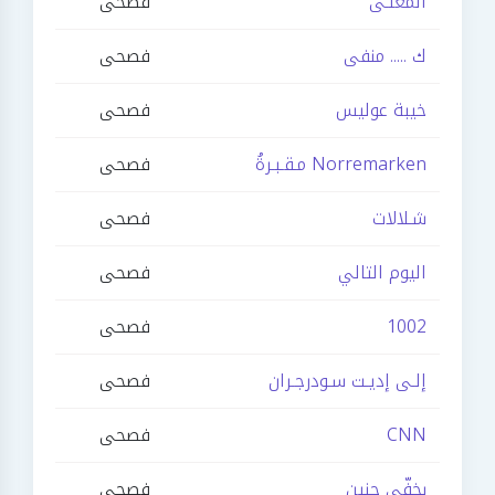
المعنـى
فصحى
ك ..... منفى
فصحى
خيبة عوليس
فصحى
Norremarken مـقـبـرةُ
فصحى
شـلالات
فصحى
اليوم التالي
فصحى
1002
فصحى
إلـى إديـت سـودرجـران
فصحى
CNN
فصحى
بخفّي حنين
فصحى