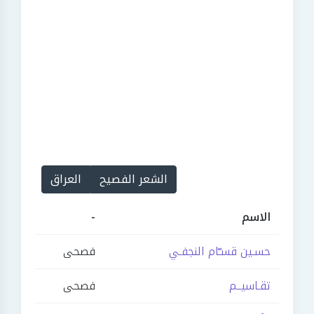
الشعر الفصيح
العراق
الاسم
-
حسـين قسـّام النجفـي
فصحى
تقـاسيــم
فصحى