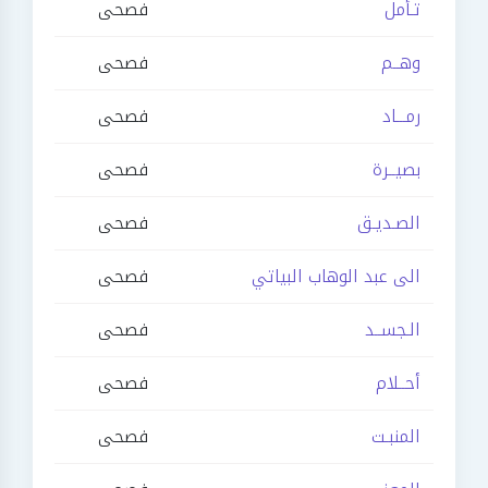
تـأمل
فصحى
وهــم
فصحى
رمـــاد
فصحى
بصيــرة
فصحى
الصـديـق
فصحى
الى عبد الوهاب البياتي
فصحى
الـجســد
فصحى
أحــلام
فصحى
المنبـت
فصحى