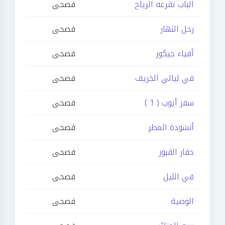
الباب تقرعه الرياح
فصحى
رحل النهار
فصحى
أفياء جيكور
فصحى
في ليالي الخريف
فصحى
سفر أيوب ( 1 )
فصحى
أنشودة المطر
فصحى
حفار القبور
فصحى
في الليل
فصحى
الوصية
فصحى