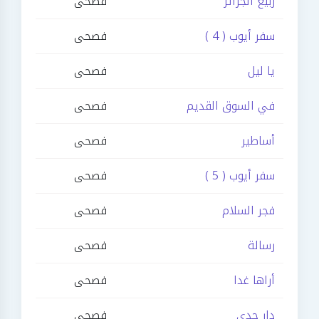
ربيع الجزائر
فصحى
سفر أيوب ( 4 )
فصحى
يا ليل
فصحى
في السوق القديم
فصحى
أساطير
فصحى
سفر أيوب ( 5 )
فصحى
فجر السلام
فصحى
رسالة
فصحى
أراها غدا
فصحى
دار جدي
فصحى