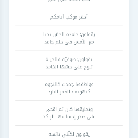
أحقر موكب أيامكم
يقولون: جامدة الحسّ تحيا
مع الأمس في حلم جامد
يقولون: صوفيّة فالحياة
تنوح على حسّها الخامد
عواطفها جمدت كالنجوم
كتهويمة القمر البارد
وتحليقها كان ثم امّحى
على صدر إحساسها الراكد
يقولون لكنّني تائهه