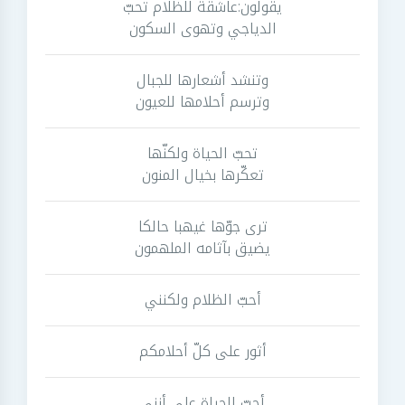
يقولون:عاشقة للظلام تحبّ
الدياجي وتهوى السكون
وتنشد أشعارها للجبال
وترسم أحلامها للعيون
تحبّ الحياة ولكنّها
تعكّرها بخيال المنون
ترى جوّها غيهبا حالكا
يضيق بآثامه الملهمون
أحبّ الظلام ولكنني
أثور على كلّ أحلامكم
أحبّ الحياة على أنني