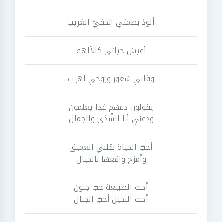
ألوذ بصمتي الخفيّ الغريب
أعيش حياتي كالآلهه
وقلبي شعور وروحي لهيب
يقولون دعهم غدا يعلمون
ودعني أنا للشّذى والجمال
أحبّ الحياة بقلبي العميق
وأمزج واقعها بالخيال
أحبّ الطبيعة حبّ جنون
أحبّ النخيل أحبّ الجبال