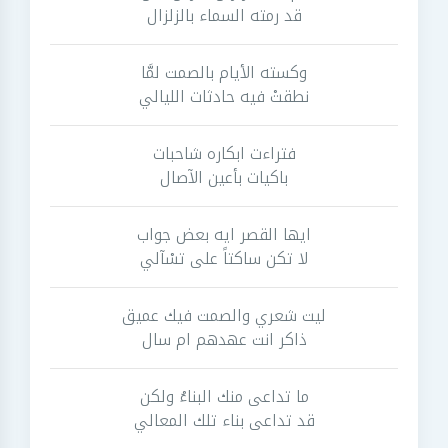
قد رمته السماء بالزلزال
وكسته الأيام بالصمت لمَّا
نطقتْ فيه حادثات الليالي
فتراءت ابكاره شاحبات
باكيات بأعين الآصال
ايها القصر ايه بعض جواب
لا تكن ساكتاً على تسْآلي
ليت شعري والصمت فيك عميق
ذاكر انت عهدهم ام سال
ما تداعى منك البناءُ ولكن
قد تداعى بناء تلك المعالي