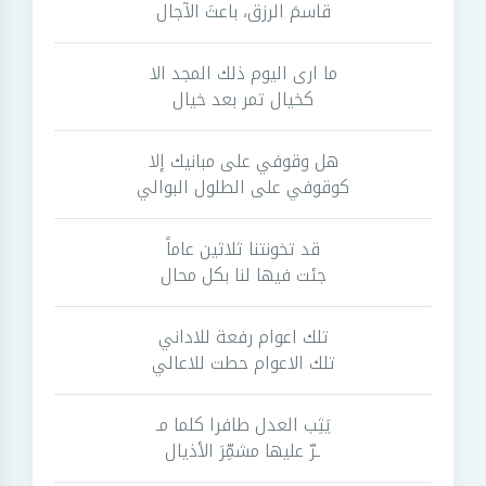
قاسمَ الرزق، باعثَ الآجال
ما ارى اليوم ذلك المجد الا
كخيال تمر بعد خيال
هل وقوفي على مبانيك إلا
كوقوفي على الطلول البوالي
قد تخونتنا ثلاثين عاماً
جئت فيها لنا بكل محال
تلك اعوام رفعة للاداني
تلك الاعوام حطت للاعالي
يَثِب العدل طافرا كلما مـ
ـرّ عليها مشمِّرَ الأذيال