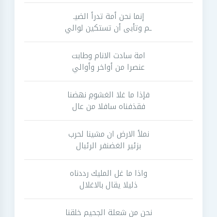
إنما نحن أمة تدرأ الضيـ
ـم وتأبى أن تستكين لوالي
امة سادت الانام وطابت
عنصرا من أواخر وأوالي
فإذا ما غلا الغشومِ نهضنا
فقذفناه سافلا من عال
نملأ الارض ان مشينا لحرب
بزئير الغضنفر الرئبال
واذا ما غل المليك رددناه
ذليلا يقال بالاغلال
نحن من شعلة الجحيم خلقنا