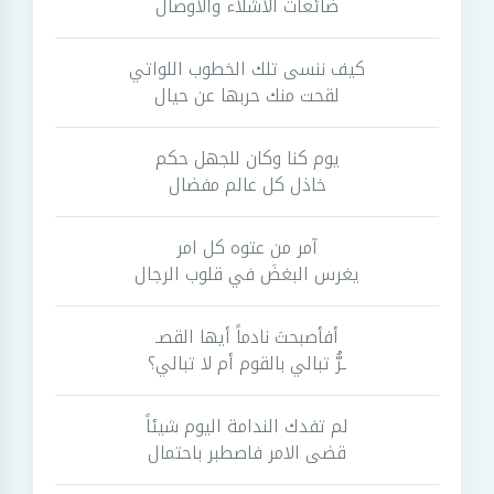
ضائعات الاشلاء والاوصال
كيف ننسى تلك الخطوب اللواتي
لقحت منك حربها عن حيال
يوم كنا وكان للجهل حكم
خاذل كل عالم مفضال
آمر من عتوه كل امر
يغرس البغضَ في قلوب الرجال
أفأصبحتَ نادماً أيها القصـ
ـرُّ تبالي بالقوم أم لا تبالي؟
لم تفدك الندامة اليوم شيئاً
قضى الامر فاصطبر باحتمال