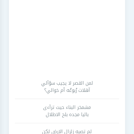
لمن القصر لا يجيب سؤآلي
آهلات رُبوعُه أم خوالي؟
مشمخر البناء حيث ترآءى
باليا مجده بلح الاطلال
لم تصبه زلزال الارض لكن