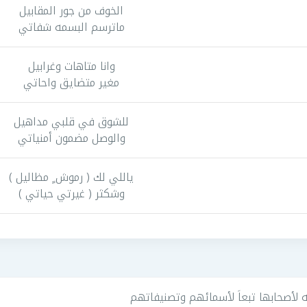
الخوف من جور المقابيل
ماترسم البسمه شفاتي
وانا متاهات وغرابيل
مغير متضايق واحاتي
للشوق في قلبي مداهيل
والوصل مضمون أمنياتي
ياللي لك ( رموش ٍ مظاليل )
وشكثر ( غيرتي حياتي )
لأصحابها تبعاَ لأسمائهم وتصنيفاتهم