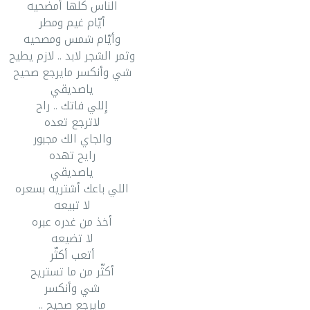
الناس كلها أمضحيه
أيّام غيم ومطر
وأيّام شمس ومصحيه
وثمر الشجر لابد .. لازم يطيح
شي وأنكسر مايرجع صحيح
ياصديقي
إِللي فاتك .. راح
لاترجع تعده
والجاي الك مجبور
رايح تهده
ياصديقي
اللي باعك أشتريه بسعره
لا تبيعه
أخذ من غدره عبره
لا تضيعه
أتعب أكثّر
أكثّر من ما تستريح
شي وأنكسر
مايرجع صحيح ..