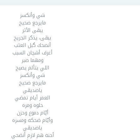
شي وأنكسر
مايرجع صحيح
يبقى الأثر
يبقى، يذكر الجريح
أنصحك گبل العتب
أعرف أشچان السبب
ومهما صبر
اللي يتألم يصيح
شي وأنكسر
مايرجع صحيح
ياصديقي
العمر أيام تمضي
حلوه ومره
أيّام دموع وحزن
وأيّام ضحكه ومسره
ياصديقي
أحنه هم لازم أنضحي