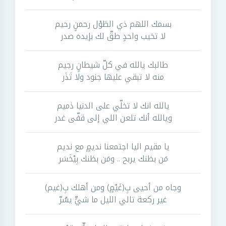
بسمك اللهم ذي الطَوْل رحمنٍ رحيم
لا تخيب واحدٍ طقّ لك بإيده صدر
طالبك يالله في كلّ شيطانٍ رجيم
منه لا تبقي عليها جنود ولا تَذَر
يالله انك لا تخلّي على الدنيا ذميم
ويالله أنك تلعن اللي إلى قفّى غدر
يا مقيم اليا اجتمعنا نديمٍ مع نديم
مَن بظنك يربح .. ومَن بظنك بِيْخَسَر
وجاه من أحيى بِ(غَيْمٍ) ومن أهلك بِ(غيم)
غير ركعة تالي الليل ما شيٍّ يسُرّ