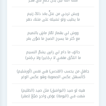
سنّة الله لين يذن حمارٍ في هجر
ويش ترجي من عتلٍّ بعَد ذلكْ زنيم
ما يطيب ولو تشيله على متنك دهر
ووش لي بهماز لمّاز ماشٍ بالنميم
مع كثر ما يسرح الصبح ما ضوّى بعَر
حالفٍ ما دام لي راسٍ يشمّ النسيم
ما اتلحّق مقفيٍ لا بِ(خير) ولا بِ(شر)
جاهلٍ من يحسب (القدس) هي نفس (أورشليم)
كالسهل عكس الصعوبة وهو عكس الوعَر
هيه لو صيد (البواشق) مثل صيد (الظليم)
شفت في (البومة) عوَض واحدٍ ضيّعْ (صقر)