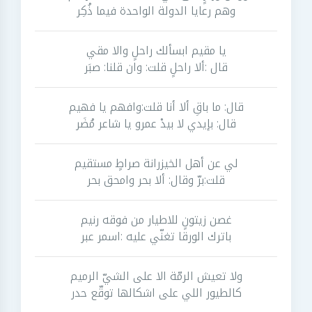
وهم رعايا الدولة الواحدة فيما ذُكِر
يا مقيم ابسألك راحلٍ والا مقي
قال :ألا راحلٍ قلت: وان قلنا: صبَر
قال: ما باقِ ألا أنا قلت:وافهم يا فهيم
قال: بإيدي لا بيدْ عمرو يا شاعر مُضَر
لي عن أهل الخيزرانة صراطٍ مستقيم
قلت:برّ وقال: ألا بحر وامحق بحر
غصن زيتونٍ للاطيار من فوقه رنيم
باترك الورقا تغنّي عليه :اسمر عبر
ولا تعيش الرمّة الا على الشيّ الرميم
كالطيور اللي على اشكالها توقّع حدر