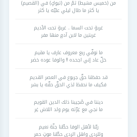
من (خميس مشيط) ثمْ من (تبوكٍ) في (القصيم)
يا كثر ما طال ليلي عليّه يا كثر
غربةٍ تحت السما .. غربةٍ تحت الأديم
غربتين ما لابن آدمٍ منها مفر
ما نوفّي ربع معروف عارف يا مقيم
خلّ عاد إني اجحده !! والوفا عوده خضر
قد حفظنا حقّ جربوع في العصر القديم
فكيف ما نحفظ لذي الحقّ حقّه يا بشر
ديننا في صْحِيبنا ذلك الدين القويم
ما نجي مع غِرّته يوم ولد اللاش غِر
ربّنا لأهل الوفا حطّنا جنّة نعيم
وللردى واهل الردى حطّنا موتٍ حمر