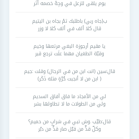
يوم يلقى للزعل في وجِهْ خصمه أثَر
ب(جاه ربي) باطلبك ثمْ بجاه بن اليتيم
قال كلا ألف في ألف كلا لا وزر
يا مقيم أرجوزة البغي مرتعها وخيم
وقبّة الطغيان مهما علَت ترجع قبر
قال:سين (انت ابن من في الرجال) وقلت :جيم
( ابن من لا أنجبت حُرّةٍ مثله ذَكَر)
لي من الأمجاد ما فاق آفاق السديم
ولي من الطولات ما لا تطاولها بشر
قال:طيّب .وش تبي في شرابٍ من حميم؟
وكلّ قدٍّ من قبُل صار قدٍّ من دبُر