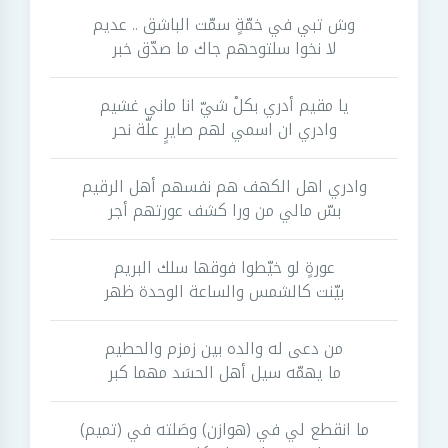
وش تبي في خمّةٍ سمّت الباشق .. عديم
لا نخوا سلتوحهم جاك ما صدّق خبر
يا مقيم أدري بكلْ شيّ انا ماني غشيم
وادري ان اسمي لهم صايرٍ علّة نحر
وادري اهل الكهف هم نفسهم أهل الرقيم
بسّ مالي من ورا كشف عورتهم أجر
عورةٍ لو خيّطوا فوقها سلك البريم
بيّنت كالشمس والساعة الوحدة ظهر
من دعى له والده بين زمزم والحطيم
ما يهمّه سيل أهل الحسَد مهما كبر
ما انقطع لي في (هوازن) وصَلته في (تميم)