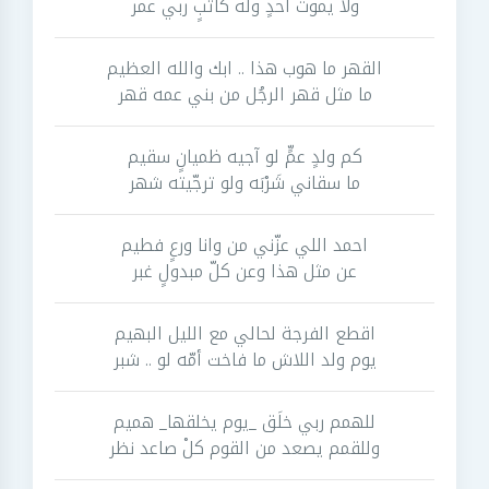
ولا يموت احدٍ وله كاتبٍ ربي عمر
القهر ما هوب هذا .. ابك والله العظيم
ما مثل قهر الرجُل من بني عمه قهر
كم ولدٍ عمٍّ لو آجيه ظميانٍ سقيم
ما سقاني شَرْبَه ولو ترجّيته شهر
احمد اللي عزّني من وانا ورعٍ فطيم
عن مثل هذا وعن كلّ مبدولٍ غبر
اقطع الفرجة لحالي مع الليل البهيم
يوم ولد اللاش ما فاخت أمّه لو .. شبر
للهمم ربي خلَق _يوم يخلقها_ هميم
وللقمم يصعد من القوم كلْ صاعد نظر