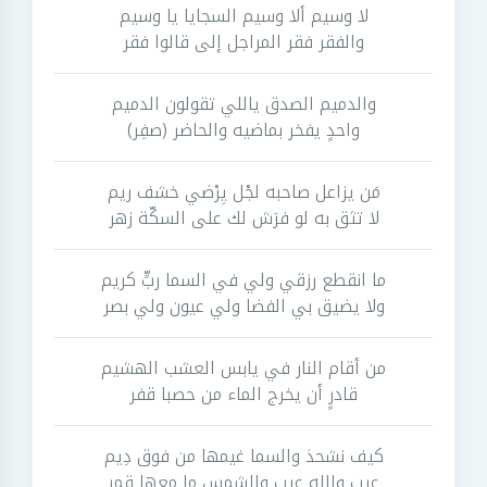
لا وسيم ألا وسيم السجايا يا وسيم
والفقر فقر المراجل إلى قالوا فقر
والدميم الصدق ياللي تقولون الدميم
واحدٍ يفخر بماضيه والحاضر (صفِر)
مَن يزاعل صاحبه لجْل يِرْضي خشف ريم
لا تثق به لو فرَش لك على السكّة زهر
ما انقطع رزقي ولي في السما ربٍّ كريم
ولا يضيق بي الفضا ولي عيون ولي بصر
من أقام النار في يابس العشب الهشيم
قادرٍ أن يخرج الماء من حصبا قفر
كيف نشحذ والسما غيمها من فوق دِيم
عيب والله عيب والشمس ما معها قمر