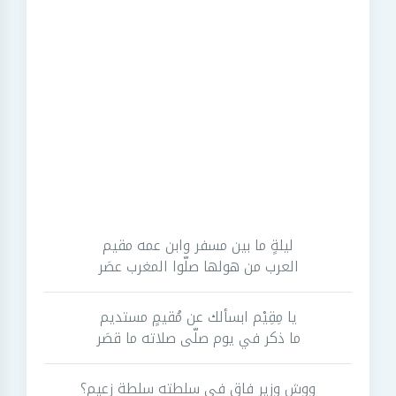
ليلةٍ ما بين مسفر وابن عمه مقيم
العرب من هولها صلّوا المغرب عصَر
يا مِقِيْم ابسألك عن مُقيمٍ مستديم
ما ذكر في يوم صلّى صلاته ما قصَر
ووش وزيرٍ فاق في سلطته سلطة زعيم؟