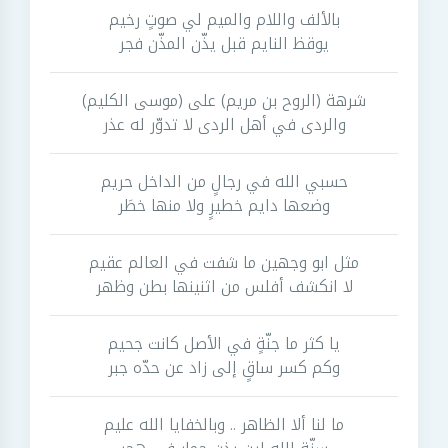
بالألف واللام والميم لي صوتٍ رخيم
يوقظ النايم قبل يذّن المذّن فجر
شرهة (الروح بن مريم) على (موسى الكليم)
والردى في أهل الردى لا تدوّر له عذر
حسبي الله في رجالٍ من الداخل حريم
وضعها دايم خطيرٍ ولا منها خطَر
مثل ابو وجهين ما شفت في العالم عقيم
لا انكشف أفلس من اثنينها بطن وظهر
يا كثر ما جنّةٍ في الأصل كانت جحيم
وكم كسر ساقٍ إلى زاد عن حدّه جبر
ما لنا ألا الظاهر .. وبالخفايا الله عليم