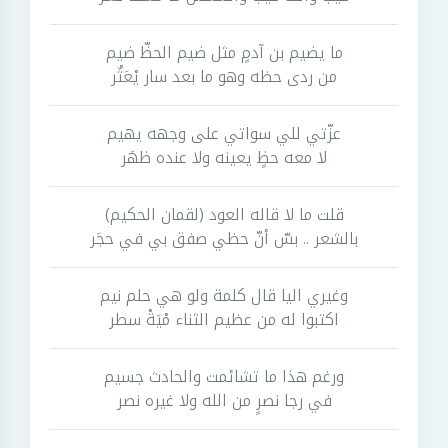
ما يضيم بن آدمٍ مثل ضيم الحظّ ضيم
من ردى حظه وهو ما بعد سار يْعَثُر
عزّتي للي سواتي على وجهه يهيم
لا معه حظٍ يعينه ولا عنده ظهَر
قلت ما لا قاله العود (لقمان الحكيم)
بالشعر .. بسّ أنّ حظي صفق بي في حجَر
وغيري اليا قال كلمة ولو هي حلم نيم
اكتبوا له من عظيم الثناء مْيَةْ سطر
ورغم هذا ما تشائمت والحادث جسيم
في رجا نصرٍ من الله ولا غيره نصر