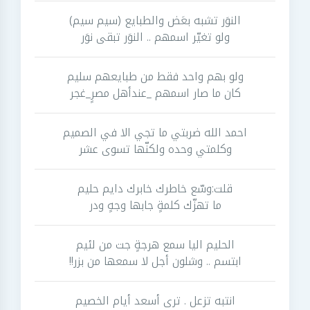
النوَر تشبه بعَض والطبايع (سيم سيم)
ولو تغيّر اسمهم .. النوَر تبقى نوَر
ولو بهم واحد فقط من طبايعهم سليم
كان ما صار اسمهم _عندأهل مصرٍ_غجر
احمد الله ضربتي ما تجي الا في الصميم
وكلمتي وحده ولكنّها تسوى عشر
قلت:وسّع خاطرك خابرك دايم حليم
ما تهزّك كلمةٍ جابها وجهٍ ودر
الحليم اليا سمع هرجةٍ جت من لئيم
ابتسم .. وشلون أجل لا سمعها من بزر!!
انتبه تزعل . ترى أسعد أيام الخصيم