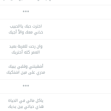
***
اخترت حبك ياالحبيب
خذني معك والاّ أجيك
وان رحت للغربة بعيد
العمر كله أحتريك
أشقيتني وقلبي يبيك
مدري على مين اشتكيك
***
ياكل مالي في الحياة
هذي حياتي بين يديك