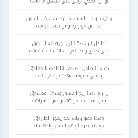
لو ان الجدي يرقى على سهيل ما ناشه
وطيب لو ان المسك ما ارخصه عرض السوق
غدا من قواريره ومن طيب غراشه
"طلال الرشيد" اللي تجيه المنايا بوق
على صدق وعد الموت ، الاسباب غشاشه
نصاه الرصاص : ضيوف قلطهم :المعلوق
وعشى ضيوفه مهجته رابط ٍ جاشه
يا ربع يهبا ريح الفشق وشكثر معشوق
تقل عيب احد من "شمر"يموت بفراشه
وهذا مهو بايات احد يعجز الطاروق
يوفيه قدره لو هو السحر وادهاشه