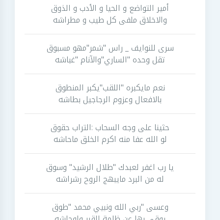
أمير التواضع و الحيا و الأدب و الذوق
والاخلاق ملفى كل طيب و مطراشه
سرى للنوايف _ راس "شمر"مهو مسبوق
تقل وحده "الساري"والآنام "غباشه
نعم مايكبره "اللقب"يكبر المنطوق
بالافعال وعزوم الرجاجيل بطاشه
حثينا على وجه السحاب :التراب حقوق
لو الله عفا منه اكرم الخلق ماحاشه
يا رب اغفر لعبدك "طلال الرشيد" وسوق
له من البرد مايبهج الروح رشراشه
وعسى "ربي الله ونبيي محمد "طوق
يوقي بها عن ظلمة القبر واوحاشه