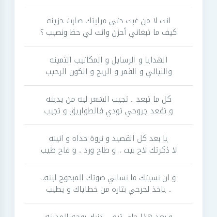
انت لا من غبت حتى مرايتك صارت حزينه
كيف ما تبغاني أحزن وانت لي حظ ونصيب ؟
الهدايا و الرسايل و المكاتيب الثمينه
والليالي و القمر و الريح و الكون الرحيب
كل ما تبعد .. تجيب الشعر ليه من يدينه
و تقعد جروحي تودي فالطواريق و تجيب
يا بعد كل القصيد و نزوة حداه و انينه
لا ذكرتك لاح بيت .. و طاح ورد .. و فاح طيب
و ان نسيتك ما نساني صوتك المبحوح لينه..
.. ياخذ لجرحي بثاره من خطاياك و يطيب
و بعد هذا جاي ترمي ذنبك بوجه المدينه