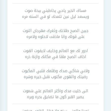
مساك الخير ياحي يخاطبني ببحة صوت
ويسعد ليل عين تلمحك لو في السنه مره
جبين الصبح طلاتك وثغرك مهرجان التوت
على قولك وانا ماذقت لاحلوه ولامره
ادور لك مع العالم وخايف لايفوت الفوت
اخاف الصبح ملقا قي مكانك وازنة ذره
ولاني شاكي صدك وظلمك قلبي المكبوت
رضيتك والهوى مكتوب نقبل خيره وشره
الى خليت مدك واكثر العالم علي شموت
يصير القبر كون ما تضايق بحره وبره
تعبنا والعنى سنه ولا فهل الهوى مبخوت