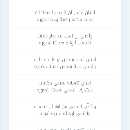
احيان احس ان الوفا والصداقات
صارت ملامح باهتة وسط صورة
وآحس ان الحب قد صار غايات
اختلفت ألوانه معاها عطوره
احيان أفقد شخص لو غاب لحظات
واحيان غيبة شخص تشبه حضوره
احيان تتشابه بعيني حكايات
يستدرك اقليبي بعدها شعوره
واكذّب اعيوني من اهوال صدمات
وألقاني ابعالم غريبه أموره
احيان تكسر خاطري بعض حاجات