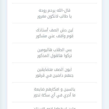
قال-الله يرحم روحه
يا طالب لاتكون مغرور
لين دش الصف أستاذك
قوم واقف عني مشكور
بس الطلاب هاليومين
تركوا هالقول المذكور
ايون الصف متضايقين
جنهم داشين في قرقور
يالسين و افكارهم ضايعة
ما أدري في أي سكة تدور
ولين اسقطوا لامو الاستاد