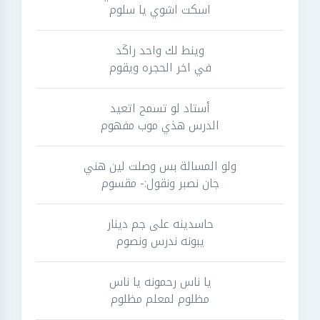
اسكت اشوي يا سلوم
وينط لك واحد راكَد
في اخر الحجره ويقوم
أستاد لو تسمح اتعيد
الدرس هذي موب مفهوم
ولو المسالة بس وصلت لين هني
جان نصبر ونقول:- مقسوم
حاسدينه على جم دينار
يبونه ندرس ونصوم
يا ناس رحمونه يا ناس
مظلوم لمعلم مظلوم