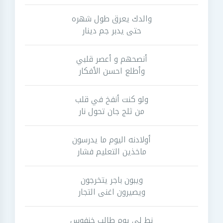
والدك يعرق طول شهره
حتى يدبر جم دينار
أنصحهم و أعصر قلبي
وأطلع احسن الأفكار
ولو كنت أنفخ في قلب
من ثلج جان تحول نار
أولادنه اليوم ما يدرسون
ماخذين التعليم فشار
ويبون باجر يتخرجون
ويصيرون اغنى التجار
نط لي يوم طالب خنفوس