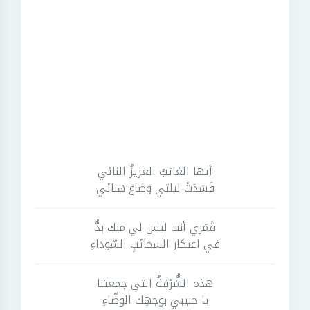
أيها الغائبُ العزيزُ النائي
فَسَدَتْ ليلتي وضاع هنائي
قَمَري أنت ليس لي منك بدٌّ
في اعتكار السحائبِ السّوداءِ
هذه الشُّرْفةُ التي جمعتنا
يا حبيبي بوجهِك الوضّاءِ