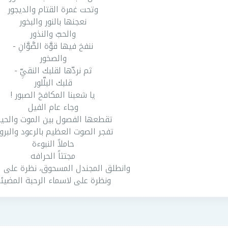
وتحت غمرة القتام والديجور
نعجنها بالنور والبخور
والحبّ والنذور
ننفخ فيها قوَّة الصَّوَّانِ -
والصخور
ثم نردّها لقلبك النقيِّ -
قلبك البلّلور
يا شعبنا المكافحَ الصبور !
وجاء عام الفيل
تقطعها الفصول بين الموت والحيا
تفجر الصوت العظيم بالرعود والبر
حاملاً النبوءة
مجتثاً الحرافه
وانطلق المجندل المسحوق، نظرة على 
ونظرة على لاسماء الرحبة المضيئ