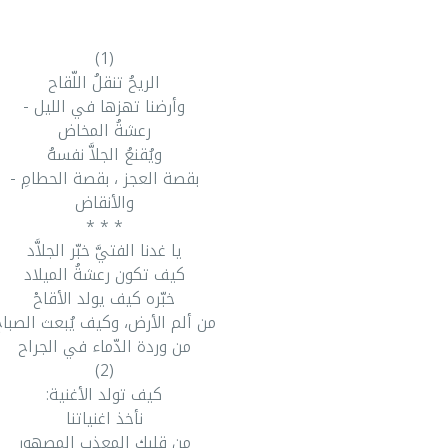
(1)
الريحُ تنقلُ اللّقاح
وأرضنا تهزها في الليل -
رعشةُ المخاض
ويُقنعُ الجلاَّ نفسهُ
بقصة العجز ، بقصة الحطامِ -
والأنقاض
* * *
يا غدنا الفتيَّ خبّر الجلاَّد
كيف تكون رعشةُ الميلاد
خبّره كيف يولد الأقاحْ
من ألم الأرض، وكيف يُبعث الصبا
من وردة الدّماء في الجراح
(2)
كيف تولد الأغنية:
نأخذ اغنياتنا
من قلبك المعذب المصهور