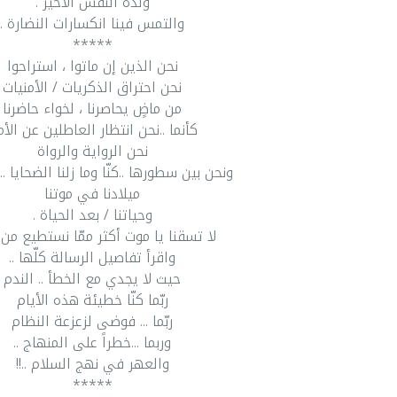
ولذة النفس الأخير .
والتمس فينا انكسارات النضارة .
*****
نحن الذين إن ماتوا ، استراحوا
نحن احتراق الذكريات / الأمنيات
من ماضٍ يحاصرنا ، لخواء حاضرنا
كأنما ..نحن انتظار العاطلين عن الأ
نحن الرواية والرواة
ونحن بين سطورها ..كنّا وما زلنا الضحايا ...
ميلادنا في موتنا
وحياتنا / بعد الحياة .
لا تسقنا يا موت أكثر ممّا نستطيع من 
واقرأ تفاصيل الرسالة كلّها ..
حيث لا يجدي مع الخطأ .. الندم
ربّما كنّا خطيئة هذه الأيام
ربّما ... فوضى لزعزعة النظام
وربما ...خطراً على المنهاج ..
والعهر في نهج السلام ..!!
*****