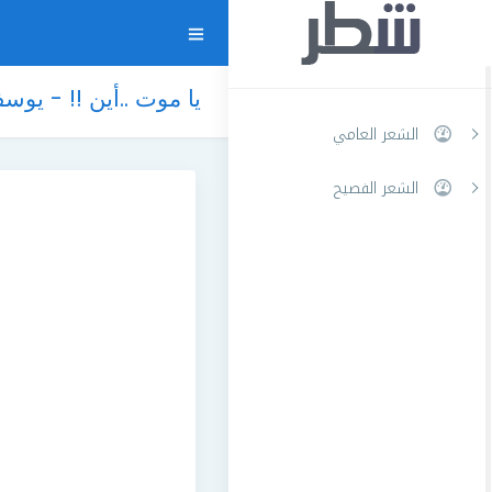
يا موت ..أين !! - يوس
الشعر العامي
الشعر الفصيح