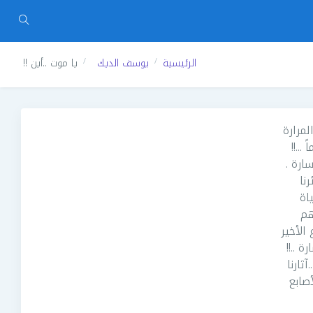
الرئيسية
يوسف الديك
يا موت ..أين !!
لمرارة
...!!
سارة .
نا
اة
هم
 الأخير
ة ..!!
ثارنا
أصابع