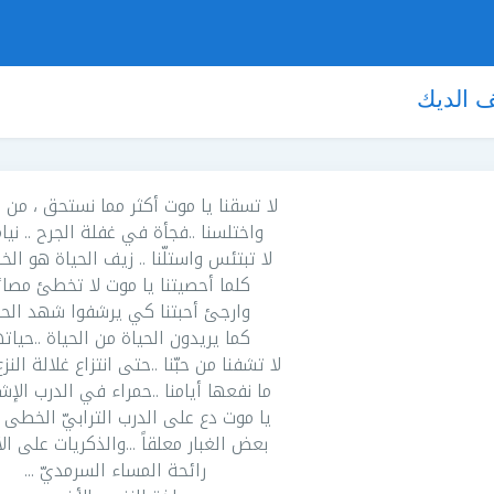
ف الديك
لا تسقنا يا موت أكثر مما نستحق ، من ا
واختلسنا ..فجأة في غفلة الجرح .. نياماً 
لا تبتئس واستلّنا .. زيف الحياة هو الخ
كلما أحصيتنا يا موت لا تخطئ مصائر
وارجئ أحبتنا كي يرشفوا شهد الحي
كما يريدون الحياة من الحياة ..حيات
لا تشفنا من حبّنا ..حتى انتزاع غلالة النزع
ما نفعها أيامنا ..حمراء في الدرب الإشار
يا موت دع على الدرب الترابيّ الخطى ..آ
بعض الغبار معلقاً ...والذكريات على ال
رائحة المساء السرمديّ ...