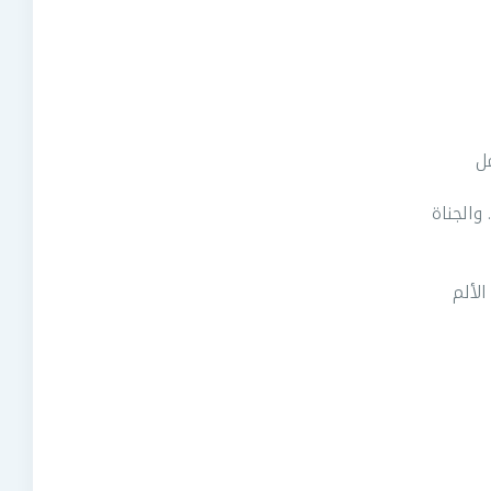
مل
 والجناة
الألم